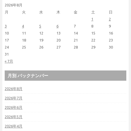
2026年8月
月
火
水
木
金
土
日
1
2
3
4
5
6
7
8
9
10
11
12
13
14
15
16
17
18
19
20
21
22
23
24
25
26
27
28
29
30
31
« 7月
月別 バックナンバー
2026年8月
2026年7月
2026年6月
2026年5月
2026年4月