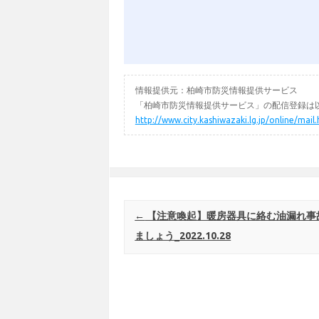
情報提供元：柏崎市防災情報提供サービス
「柏崎市防災情報提供サービス」の配信登録は以
http://www.city.kashiwazaki.lg.jp/online/mail
Post navigation
←
【注意喚起】暖房器具に絡む油漏れ事
ましょう_2022.10.28