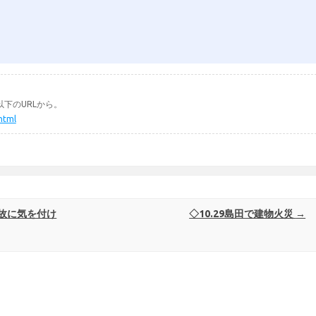
下のURLから。
.html
故に気を付け
◇10.29島田で建物火災
→