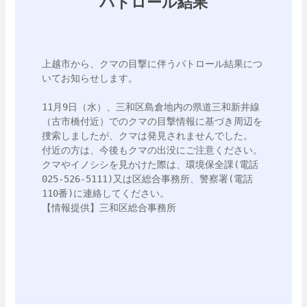
パトロール結果
上越市から、クマの目撃に伴うパトロール結果につ
いてお知らせします。

11月9日（水）、三和区島倉地内の県道三和新井線
（古市橋付近）でのクマの目撃情報に基づき周辺を
捜索しましたが、クマは発見されませんでした。

付近の方は、今後もクマの出没にご注意ください。

クマやイノシシを見かけた際は、環境保全課(電話
025-526-5111)又は区総合事務所、警察署(電話
110番)に連絡してください。

【情報提供】三和区総合事務所
