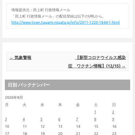
情報提供元：田上町 行政情報メール
「田上町 行政情報メール」の配信登録は以下のURLから。
http://www.town.tagami.niigata.jp/info/2011-1220-1844-1.html
Post navigation
←
気象警報
【新型コロナウイルス感染
症 ワクチン情報】(12/15)
→
日別 バックナンバー
2026年8月
月
火
水
木
金
土
日
1
2
3
4
5
6
7
8
9
10
11
12
13
14
15
16
17
18
19
20
21
22
23