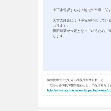
上下水道課から村上地域の水道に関す
大雪の影響により停電が発生してい
おります。

復旧時期が未定となっているため、
します。

情報提供元：むらかみ防災防犯情報ねっと
「むらかみ防災防犯情報ねっと」の配信登録は以
http://www.city.murakami.lg.jp/site/bousai/b