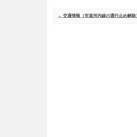
Post navigation
←
交通情報（市道河内線の通行止め解除）1