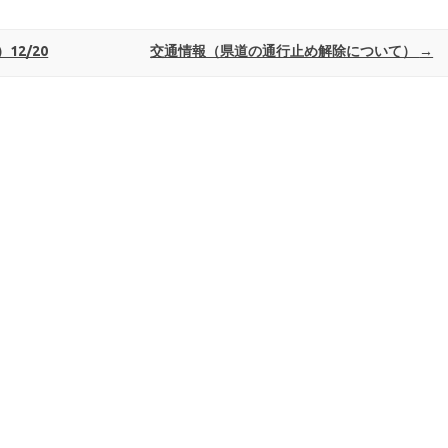
2/20
交通情報（県道の通行止め解除について）
→