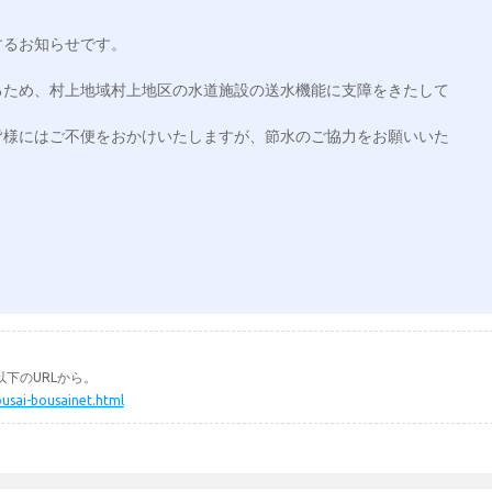
るお知らせです。

るため、村上地域村上地区の水道施設の送水機能に支障をきたして
皆様にはご不便をおかけいたしますが、節水のご協力をお願いいた
下のURLから。
ousai-bousainet.html