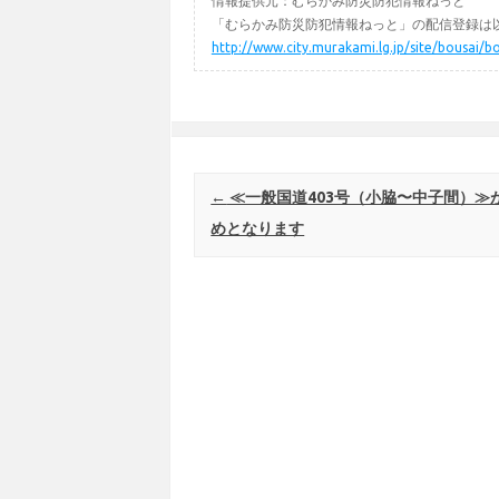
情報提供元：むらかみ防災防犯情報ねっと
「むらかみ防災防犯情報ねっと」の配信登録は以
http://www.city.murakami.lg.jp/site/bousai/b
Post navigation
←
≪一般国道403号（小脇〜中子間）≫
めとなります