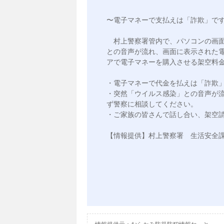
〜電子マネーで支払えは「詐欺」です
　村上警察署管内で、パソコンの画
との音声が流れ、画面に表示された
アで電子マネーを購入させる架空料金
・電子マネーで代金を払えは「詐欺」
・突然「ウイルス感染」との音声が
ず警察に相談してください。

・ご家族の皆さんで話し合い、架空請
【情報提供】村上警察署　生活安全課（02