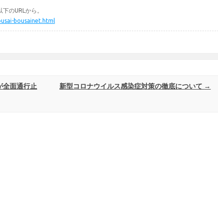
下のURLから。
ousai-bousainet.html
が全面通行止
新型コロナウイルス感染症対策の徹底について
→