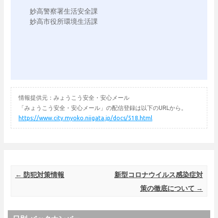
妙高警察署生活安全課

情報提供元：みょうこう安全・安心メール
「みょうこう安全・安心メール」の配信登録は以下のURLから。
https://www.city.myoko.niigata.jp/docs/518.html
Post navigation
←
防犯対策情報
新型コロナウイルス感染症対
策の徹底について
→