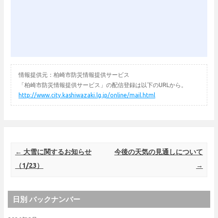
情報提供元：柏崎市防災情報提供サービス
「柏崎市防災情報提供サービス」の配信登録は以下のURLから。
http://www.city.kashiwazaki.lg.jp/online/mail.html
Post navigation
←
大雪に関するお知らせ
今後の天気の見通しについて
（1/23）
→
日別 バックナンバー