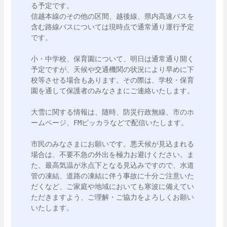
る予定です。

信越本線のその他の区間、越後線、県内高速バスを
含む路線バスについては現時点で通常通り運行予定
です。

小・中学校、保育園について、明日は通常通り開く
予定ですが、天候や交通機関の状況により早めに下
校等させる場合もあります。その際は、学校・保育
園を通して保護者のみなさまにご連絡いたします。

大雪に関する情報は、随時、防災行政無線、市のホ
ームページ、FMピッカラなどで配信いたします。

市民のみなさまにお願いです。悪天候が見込まれる
場合は、不要不急の外出を極力お避けください。ま
た、最高気温が氷点下となる見込みですので、水道
管の凍結、道路の凍結に伴う事故に十分ご注意いた
だくなど、ご家庭や地域においても寒波に備えてい
ただきますよう、ご理解・ご協力をよろしくお願い
いたします。
