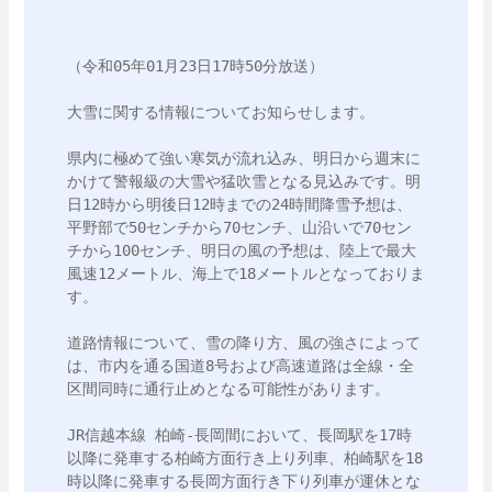
（令和05年01月23日17時50分放送）

大雪に関する情報についてお知らせします。

県内に極めて強い寒気が流れ込み、明日から週末に
かけて警報級の大雪や猛吹雪となる見込みです。明
日12時から明後日12時までの24時間降雪予想は、
平野部で50センチから70センチ、山沿いで70セン
チから100センチ、明日の風の予想は、陸上で最大
風速12メートル、海上で18メートルとなっておりま
す。

道路情報について、雪の降り方、風の強さによって
は、市内を通る国道8号および高速道路は全線・全
区間同時に通行止めとなる可能性があります。

JR信越本線 柏崎-長岡間において、長岡駅を17時
以降に発車する柏崎方面行き上り列車、柏崎駅を18
時以降に発車する長岡方面行き下り列車が運休とな