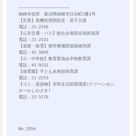
−−−−−−−−−−−−−−−−−−−−−

柏崎市役所　新潟県柏崎市日石町2番1号

【災害】危機管理部防災・原子力課

電話：21-2316

【公共交通・バス】総合企画部企画政策課

電話：21-2321

【道路・除雪】都市整備部道路維持課

電話：41-5059

【小・中学校】教育委員会学校教育課

電話：43-9132

【保育園】子ども未来部保育課

電話：21-2233

【ゴミ・資源物】市民生活部環境課(クリーンセン
ターかしわざき)

電話：23-5170

No.1554
