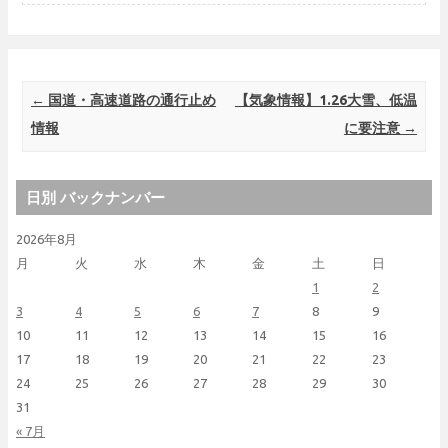
Post navigation
←
国道・高速道路の通行止め
【気象情報】1.26大雪、低温
情報
に要注意
→
日別 バックナンバー
2026年8月
月
火
水
木
金
土
日
1
2
3
4
5
6
7
8
9
10
11
12
13
14
15
16
17
18
19
20
21
22
23
24
25
26
27
28
29
30
31
« 7月