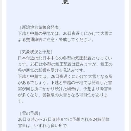
意
［新潟地方気象台発表］

下越と中越の平地では、26日夜遅くにかけて大雪に
よる交通障害に注意・警戒してください。

［気象状況と予想］

日本付近は北日本中心の冬型の気圧配置となってい
ます。26日は冬型の気圧配置は緩みますが、気圧の
谷や寒気の影響を受ける見込みです。

下越と中越では、26日夜遅くにかけて大雪となる所
があるでしょう。下越と中越の平地では発達した雪
雲が同じ所にかかり続けた場合は、予想より降雪量
が多くなり、警報級の大雪となる可能性がありま
す。

［雪の予想］

26日６時から27日６時までに予想される24時間降
雪量は、いずれも多い所で、
