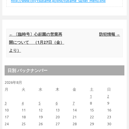
http://www.city-tsubame.jp/php/tubame_sa/kei_menu.php
Post navigation
←
〔臨時号〕心起園の営業再
防犯情報
→
開について （1月27日（金）
より）
日別 バックナンバー
2026年8月
月
火
水
木
金
土
日
1
2
3
4
5
6
7
8
9
10
11
12
13
14
15
16
17
18
19
20
21
22
23
24
25
26
27
28
29
30