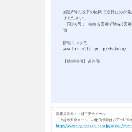
国道8号の以下の区間で通行止めが
せください。

・国道8号： 柏崎市天神町地先(天
間　

www.hrr.mlit.go.jp/chokoku/
【情報提供】道路課

情報提供元：上越市安全メール
「上越市安全メール」の配信登録は以下のURL
http://www.city.joetsu.niigata.jp/soshiki/shi