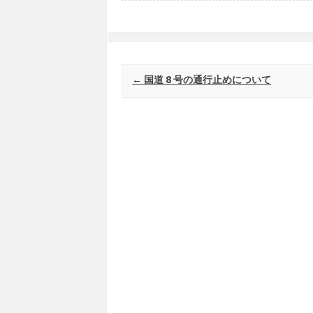
Post navigation
←
国道 8 号の通行止めについて