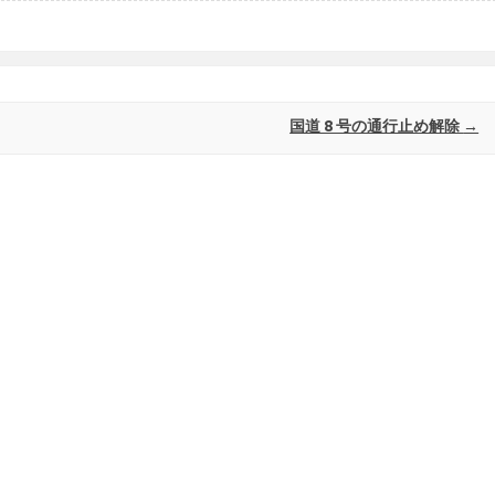
国道 8 号の通行止め解除
→