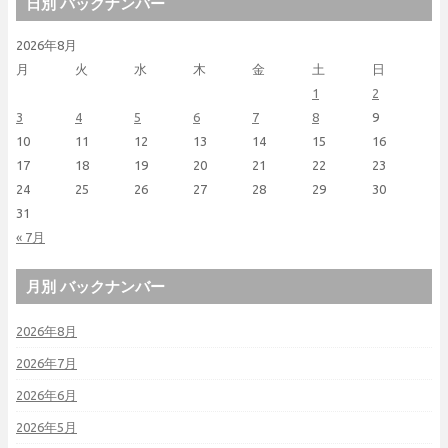
日別 バックナンバー
2026年8月
月
火
水
木
金
土
日
1
2
3
4
5
6
7
8
9
10
11
12
13
14
15
16
17
18
19
20
21
22
23
24
25
26
27
28
29
30
31
« 7月
月別 バックナンバー
2026年8月
2026年7月
2026年6月
2026年5月