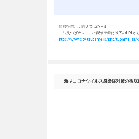
情報提供元：防災つばめ～ル
「防災つばめ～ル」の配信登録は以下のURLか
http://www.city-tsubame.jp/php/tubame_sa/
Post navigation
←
新型コロナウイルス感染症対策の徹底