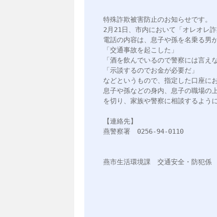
特殊詐欺被害防止のお知らせです。

2月21日、市内において「オレオレ
電話の内容は、息子や孫を名乗る男か
「交通事故を起こした」

「酒を飲んでいるので警察には言えな
「示談するのでお金が必要だ」

などというもので、指定した口座にお
息子や孫などの身内、息子の職場の
を切り、家族や警察に相談するように
【連絡先】

燕警察署　0256-94-0110

燕市生活環境課　交通安全・防犯係
