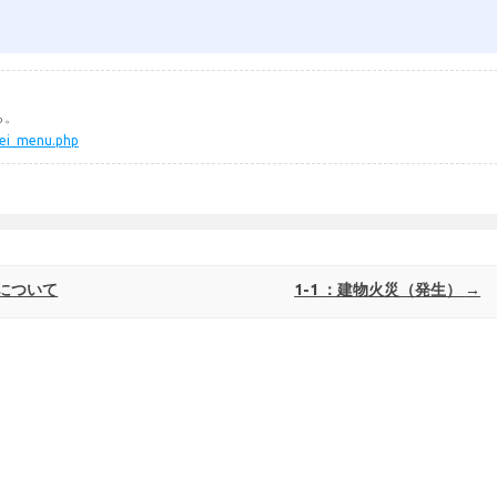
ら。
kei_menu.php
について
1-1 ：建物火災（発生）
→