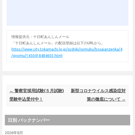
情報提供元：十日町あんしんメール
「十日町あんしんメール」の配信登録は以下のURLから。
https://www.city.tokamachi.lg.jp/soshiki/somubu/bosaianzenka/4
/gyomu/1450418484603.html
Post navigation
←
警察官採用試験(５月試験)
新型コロナウイルス感染症対
受験申込受付中！
策の徹底について
→
日別 バックナンバー
2026年8月