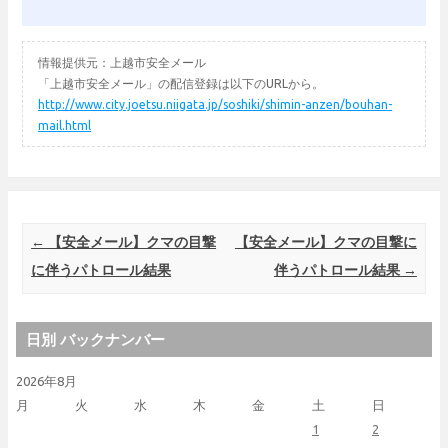
情報提供元：上越市安全メール
「上越市安全メール」の配信登録は以下のURLから。
http://www.city.joetsu.niigata.jp/soshiki/shimin-anzen/bouhan-
mail.html
Post navigation
←
【安全メール】クマの目撃
【安全メール】クマの目撃に
に伴うパトロール結果
伴うパトロール結果
→
日別 バックナンバー
2026年8月
月
火
水
木
金
土
日
1
2