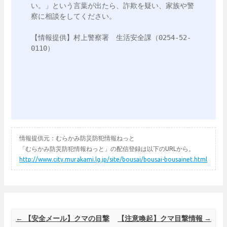
い。」という言葉が出たら、詐欺を疑い、家族や警
察に相談をしてください。

【情報提供】村上警察署　生活安全課（0254-52-
0110）

情報提供元：むらかみ防災防犯情報ねっと
「むらかみ防災防犯情報ねっと」の配信登録は以下のURLから。
http://www.city.murakami.lg.jp/site/bousai/bousai-bousainet.html
Post navigation
←
【安全メール】クマの目撃
【注意喚起】クマ目撃情報
→