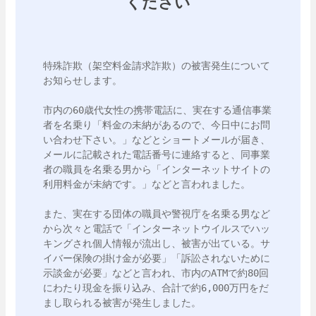
ください
特殊詐欺（架空料金請求詐欺）の被害発生について
お知らせします。

市内の60歳代女性の携帯電話に、実在する通信事業
者を名乗り「料金の未納があるので、今日中にお問
い合わせ下さい。」などとショートメールが届き、
メールに記載された電話番号に連絡すると、同事業
者の職員を名乗る男から「インターネットサイトの
利用料金が未納です。」などと言われました。

また、実在する団体の職員や警視庁を名乗る男など
から次々と電話で「インターネットウイルスでハッ
キングされ個人情報が流出し、被害が出ている。サ
イバー保険の掛け金が必要」「訴訟されないために
示談金が必要」などと言われ、市内のATMで約80回
にわたり現金を振り込み、合計で約6,000万円をだ
まし取られる被害が発生しました。
