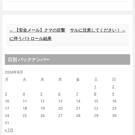
Post navigation
←
【安全メール】クマの目撃
サルに注意してください！
→
に伴うパトロール結果
日別 バックナンバー
2026年8月
月
火
水
木
金
土
日
1
2
3
4
5
6
7
8
9
10
11
12
13
14
15
16
17
18
19
20
21
22
23
24
25
26
27
28
29
30
31
« 7月