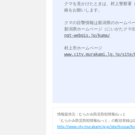
クマを見かけたときは、村上警察署（025
絡をお願いします。

クマの目撃情報は新潟県のホームペー
ngt-webgis.jp/kuma/
www.city.murakami.lg.jp/site/
情報提供元：むらかみ防災防犯情報ねっと
「むらかみ防災防犯情報ねっと」の配信登録は以
http://www.city.murakami.lg.jp/site/bousai/b