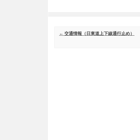
Post navigation
←
交通情報（日東道上下線通行止め）