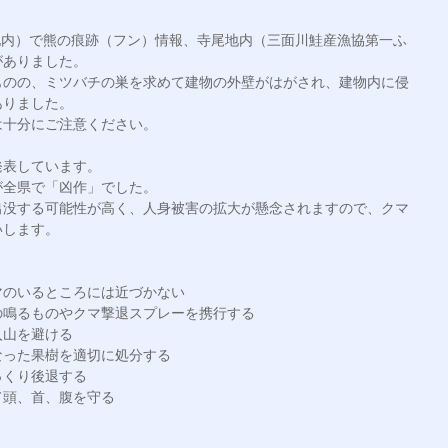
敷地内）で熊の痕跡（フン）情報、寺尾地内（三面川鮭産漁協第一ふ
ありました。

ものの、ミツバチの巣を求めて建物の外壁がはがされ、建物内に侵
りました。

十分にご注意ください。

表しています。

全県で「凶作」でした。

出没する可能性が高く、人身被害の拡大が懸念されますので、クマ
します。

のいるところには近づかない

鳴るものやクマ撃退スプレーを携行する

山を避ける

った果樹を適切に処分する

くり後退する

頭、首、腹を守る
