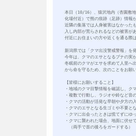
本日（10/16）、猿沢地内（杏園
化場付近）で熊の痕跡（足跡）情報が
近隣の集落では人身被害はなかった
入し内部が荒らされるなどの被害があ
付近にお住まいの方や近くを通る際は
新潟県では「クマ出没警戒警報」を発
今年は、クマのエサとなるブナの実が
冬眠前のクマがエサを求めて人里へ
から命を守るため、次のことをお願い
【皆様にお願いすること】

・地域のクマ目撃情報を確認し、クマ
・複数で行動し、ラジオや鈴など音の
・クマの活動が活発な早朝や夕方の入
・クマのエサとなる生ゴミや不要とな
・クマに出会ったときは慌てずにゆっ
・クマに襲われた場合、地面に伏せて
　（両手で首の後ろをガードする）
