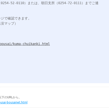
4-52-0110）または、朝日支所（0254-72-0111）までご連
ジで確認できます。

bousai/kuma-chuikanki.html
下のURLから。
ousai-bousainet.html