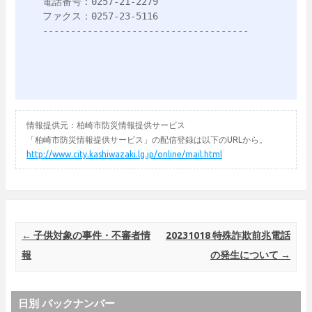
電話番号：0257-21-2279

ファクス：0257-23-5116

-------------------------------------
情報提供元：柏崎市防災情報提供サービス
「柏崎市防災情報提供サービス」の配信登録は以下のURLから。
http://www.city.kashiwazaki.lg.jp/online/mail.html
Post navigation
←
子供対象の事件・不審者情
20231018 特殊詐欺前兆電話
報
の発生について
→
日別 バックナンバー