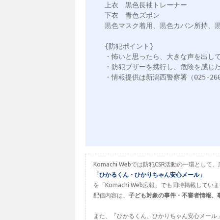
上衣　黒色長袖トレーナー

下衣　青色ズボン

黒色マスク着用、黒色カバン所持、黒
{防犯ポイント}

・怖いと思ったら、大きな声を出して
・防犯ブザーを携行し、危険を感じた
・情報提供は新潟西警察署（025-260
Komachi Webでは防犯CSR活動の一環
「ひかるくん・ひかりちゃん安心メール」
を「Komachi Web広報」でも同時掲載してい
配信内容は、
子ども対象の事件・不審者情報、
また、「ひかるくん、ひかりちゃん安心メール