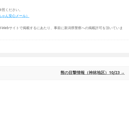
参照ください。
ちゃん安心メール）
本Webサイトで掲載するにあたり、事前に新潟県警察への掲載許可を頂いていま
熊の目撃情報（神林地区）10/23
→