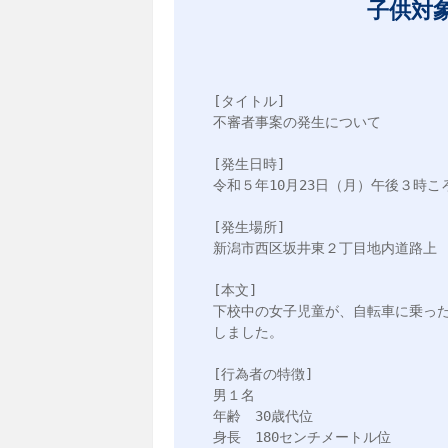
子供対
[タイトル]

不審者事案の発生について

[発生日時]

令和５年10月23日（月）午後３時ころ
[発生場所]

新潟市西区坂井東２丁目地内道路上

[本文]

下校中の女子児童が、自転車に乗っ
しました。

[行為者の特徴]

男１名

年齢　30歳代位

身長　180センチメートル位
