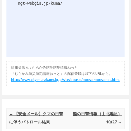
ngt-webgis.jp/kuma/
情報提供元：むらかみ防災防犯情報ねっと
「むらかみ防災防犯情報ねっと」の配信登録は以下のURLから。
http://www.city.murakami.lg.jp/site/bousai/bousai-bousainet.html
Post navigation
←
【安全メール】クマの目撃
熊の目撃情報（山北地区）
に伴うパトロール結果
10/27
→