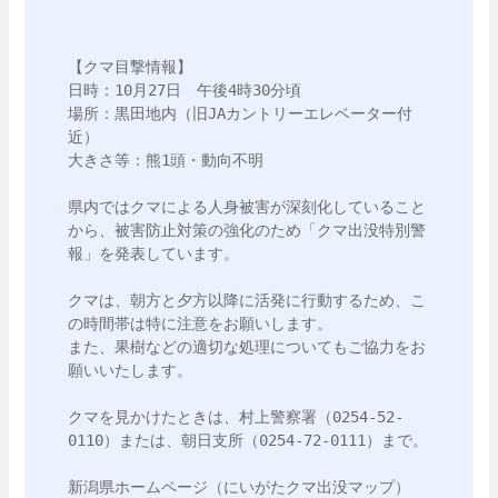
【クマ目撃情報】

日時：10月27日　午後4時30分頃

場所：黒田地内（旧JAカントリーエレベーター付
近）

大きさ等：熊1頭・動向不明

県内ではクマによる人身被害が深刻化していること
から、被害防止対策の強化のため「クマ出没特別警
報」を発表しています。

クマは、朝方と夕方以降に活発に行動するため、こ
の時間帯は特に注意をお願いします。

また、果樹などの適切な処理についてもご協力をお
願いいたします。

クマを見かけたときは、村上警察署（0254-52-
0110）または、朝日支所（0254-72-0111）まで。
