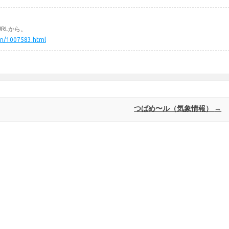
RLから。
hin/1007583.html
つばめ〜ル（気象情報）
→