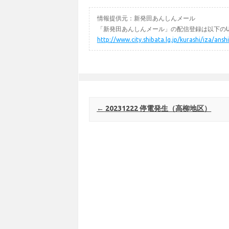
情報提供元：新発田あんしんメール
「新発田あんしんメール」の配信登録は以下のU
http://www.city.shibata.lg.jp/kurashi/iza/ans
Post navigation
←
20231222 停電発生（高柳地区）