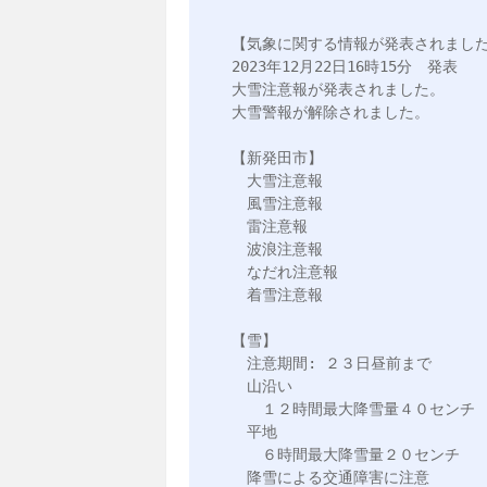
【気象に関する情報が発表されました
2023年12月22日16時15分　発表

大雪注意報が発表されました。

大雪警報が解除されました。

【新発田市】

　大雪注意報

　風雪注意報

　雷注意報

　波浪注意報

　なだれ注意報

　着雪注意報

【雪】

　注意期間: ２３日昼前まで

　山沿い

　　１２時間最大降雪量４０センチ

　平地

　　６時間最大降雪量２０センチ

　降雪による交通障害に注意
