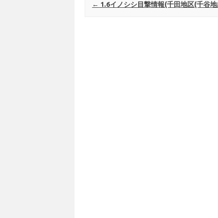
Post navigation
←
1.6イノシシ目撃情報(千田地区(千谷地内