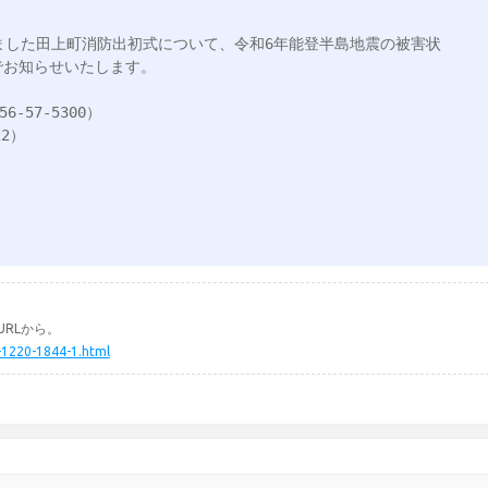
ました田上町消防出初式について、令和6年能登半島地震の被害状
お知らせいたします。

57-5300）

RLから。
-1220-1844-1.html