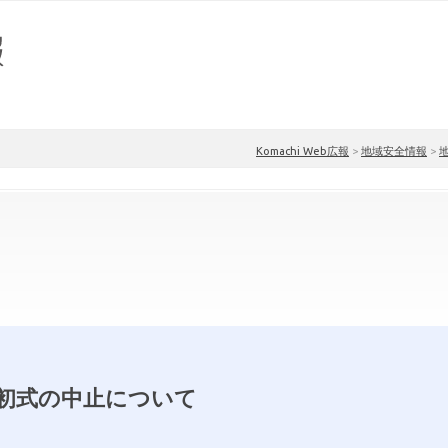
Komachi Web広報
>
地域安全情報
>
初式の中止について