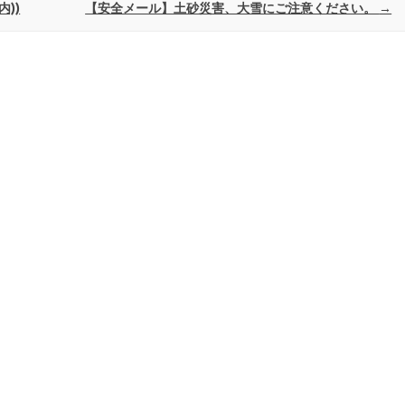
))
【安全メール】土砂災害、大雪にご注意ください。
→