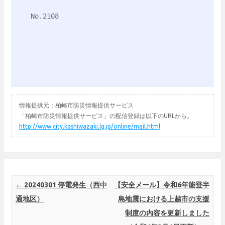
No.2108

情報提供元：柏崎市防災情報提供サービス
「柏崎市防災情報提供サービス」の配信登録は以下のURLから。
http://www.city.kashiwazaki.lg.jp/online/mail.html
Post navigation
←
20240301 停電発生（西中
【安全メール】令和6年能登半
通地区）
島地震における上越市の支援
制度の内容を更新しました