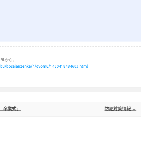
RLから。
somubu/bosaianzenka/4/gyomu/1450418484603.html
 卒業式』
防犯対策情報
→