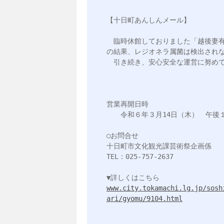
【十日町あんしんメール】

　臨時休館しておりました「越後妻
の結果、レジオネラ属菌は検出されな
　引き続き、安心安全な運営に努めて
営業再開日時

　　令和６年３月14日（木）　午後１
○お問合せ 

十日町市文化観光課芸術祭企画係

TEL：025-757-2637

www.city.tokamachi.lg.jp/sosh
ari/gyomu/9104.html