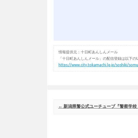
情報提供元：十日町あんしんメール
「十日町あんしんメール」の配信登録は以下のU
https://www.city.tokamachi.lg.jp/soshiki/
Post navigation
←
新潟県警公式ユーチューブ『警察学校