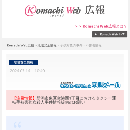
＞＞ Komachi Web広報とは？
Komachi Web広報
>
地域安全情報
>
子供対象の事件・不審者情報
2024.03.14 10:40
【注目情報】
新潟市東区空港西1丁目におけるタクシー運
転手被害強盗殺人事件情報提供のお願い