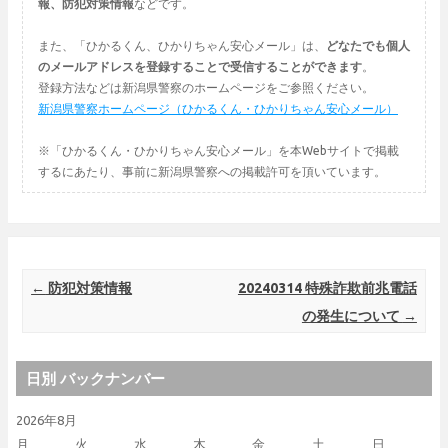
報、防犯対策情報
などです。
また、「ひかるくん、ひかりちゃん安心メール」は、
どなたでも個人
のメールアドレスを登録することで受信することができます
。
登録方法などは新潟県警察のホームページをご参照ください。
新潟県警察ホームページ（ひかるくん・ひかりちゃん安心メール）
※「ひかるくん・ひかりちゃん安心メール」を本Webサイトで掲載
するにあたり、事前に新潟県警察への掲載許可を頂いています。
Post navigation
←
防犯対策情報
20240314 特殊詐欺前兆電話
の発生について
→
日別 バックナンバー
2026年8月
月
火
水
木
金
土
日