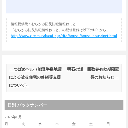
情報提供元：むらかみ防災防犯情報ねっと
「むらかみ防災防犯情報ねっと」の配信登録は以下のURLから。
http://www.city.murakami.lg.jp/site/bousai/bousai-bousainet.html
Post navigation
←
つばめ〜ル（能登半島地震
明石の湯 回数券有効期限延
による被災住宅の修繕等支援
長のお知らせ
→
について）
日別 バックナンバー
2026年8月
月
火
水
木
金
土
日