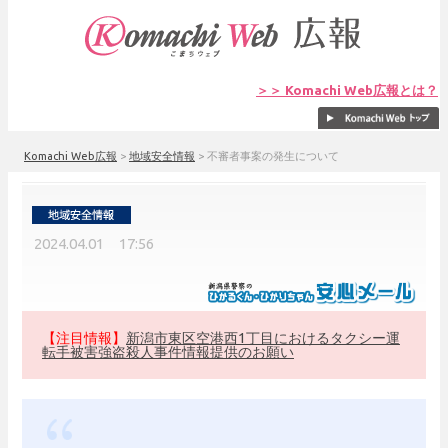
＞＞ Komachi Web広報とは？
Komachi Web広報
>
地域安全情報
>
不審者事案の発生について
2024.04.01 17:56
【注目情報】
新潟市東区空港西1丁目におけるタクシー運
転手被害強盗殺人事件情報提供のお願い