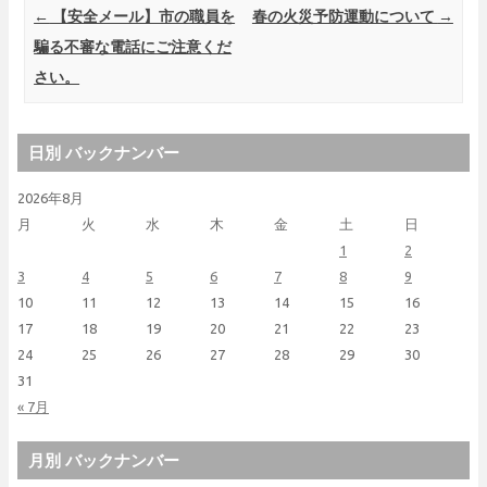
Post navigation
←
【安全メール】市の職員を
春の火災予防運動について
→
騙る不審な電話にご注意くだ
さい。
日別 バックナンバー
2026年8月
月
火
水
木
金
土
日
1
2
3
4
5
6
7
8
9
10
11
12
13
14
15
16
17
18
19
20
21
22
23
24
25
26
27
28
29
30
31
« 7月
月別 バックナンバー