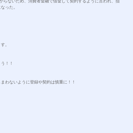
うからないため、消費者金融で借金して契約するように言われ、指
になった。
ます。
ょう！！
しまわないように登録や契約は慎重に！！