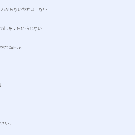
くわからない契約はしない
手の話を安易に信じない
検索で調べる
課
ださい。