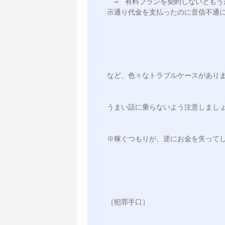
　⇒　有料プランを契約しないとも
示通り代金を支払ったのに音信不通
など、色々なトラブルケースがあり
うまい話に乗らないよう注意しまし
※稼ぐつもりが、逆にお金を失って
［犯罪手口］