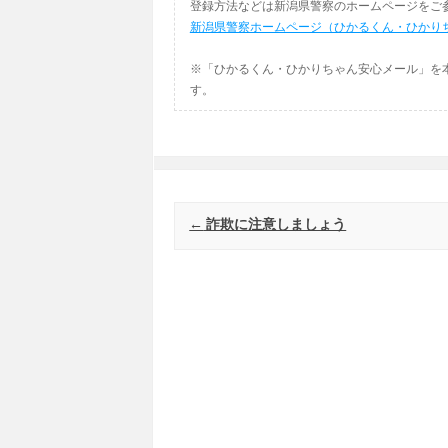
登録方法などは新潟県警察のホームページをご
新潟県警察ホームページ（ひかるくん・ひかり
※「ひかるくん・ひかりちゃん安心メール」を
す。
Post navigation
←
詐欺に注意しましょう