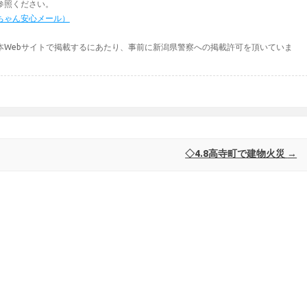
参照ください。
ちゃん安心メール）
本Webサイトで掲載するにあたり、事前に新潟県警察への掲載許可を頂いていま
◇4.8高寺町で建物火災
→