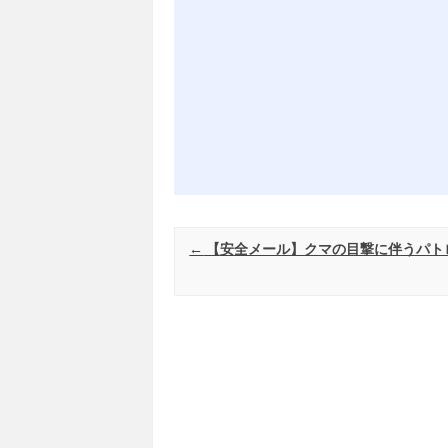
Post navigation
←
【安全メール】クマの目撃に伴うパト