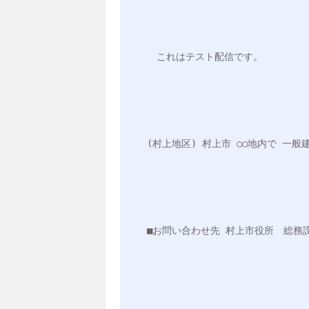
　これはテスト配信です。
(村上地区) 村上市 ○○地内で 一
■お問い合わせ先 村上市役所　総務課　危