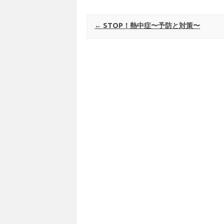
Post navigation
←
STOP！熱中症〜予防と対策〜