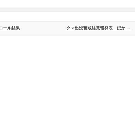
ロール結果
クマ出没警戒注意報発表 ほか
→