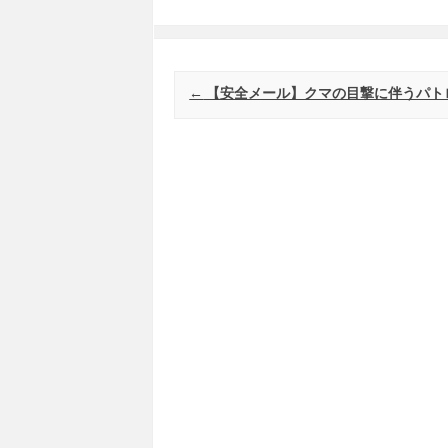
Post navigation
←
【安全メール】クマの目撃に伴うパト