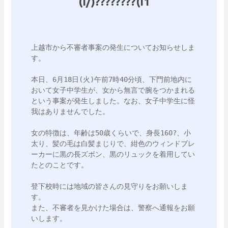
(I/)????????(I1
上越市から不審者事案の発生についてお知らせしま
す。

本日、6月18日(火)午前7時40分頃、下門前地内に
おいて女子中学生が、女から無言で腕をつかまれる
という事案が発生しました。なお、女子中学生に怪
我はありませんでした。

女の特徴は、年齢は50歳くらいで、身長160?、小
太り、髪の毛は白髪まじりで、紺色のウィンドブレ
ーカーに黒の長ズボン、黒のリュックを着用してい
たとのことです。

登下校時には地域の皆さんの見守りをお願いしま
す。

また、不審者を見かけた場合は、警察へ通報をお願
いします。
