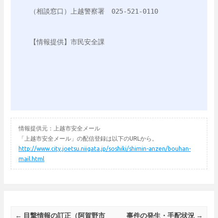
（相談窓口）上越警察署　025-521-0110

【情報提供】市民安全課

情報提供元：上越市安全メール
「上越市安全メール」の配信登録は以下のURLから。
http://www.city.joetsu.niigata.jp/soshiki/shimin-anzen/bouhan-
mail.html
Post navigation
←
目撃情報の訂正（阿賀野市
事件の発生・手配状況
→