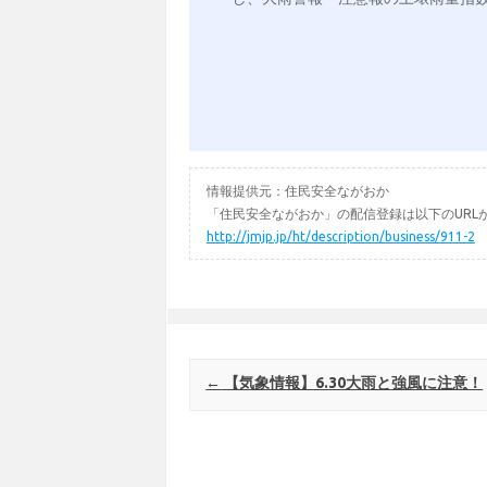
情報提供元：住民安全ながおか
「住民安全ながおか」の配信登録は以下のURL
http://jmjp.jp/ht/description/business/911-2
Post navigation
←
【気象情報】6.30大雨と強風に注意！