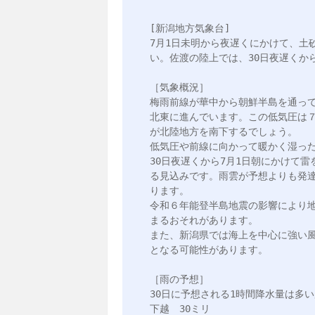
[新潟地方気象台]

7月1日未明から夜遅くにかけて、土
い。佐渡の陸上では、30日夜遅くか
［気象概況］

梅雨前線が華中から朝鮮半島を通っ
北東に進んでいます。この低気圧は
が北陸地方を南下するでしょう。

低気圧や前線に向かって暖かく湿っ
30日夜遅くから7月1日朝にかけて
る見込みです。雨雲が予想よりも発
ります。

令和６年能登半島地震の影響により
まるおそれがあります。

また、新潟県では海上を中心に強い
となる可能性があります。

［雨の予想］

30日に予想される1時間降水量は多い
下越　30ミリ
