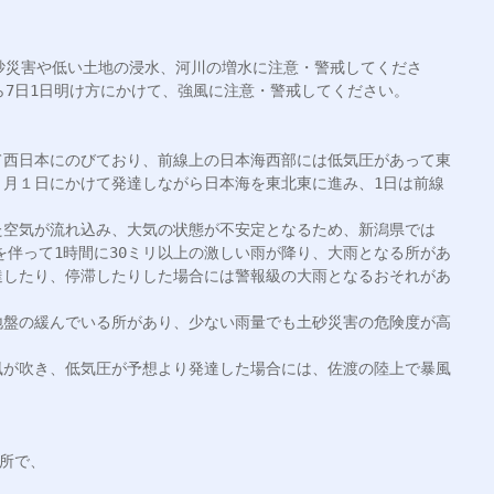
砂災害や低い土地の浸水、河川の増水に注意・警戒してくださ
ら7日1日明け方にかけて、強風に注意・警戒してください。

て西日本にのびており、前線上の日本海西部には低気圧があって東
７月１日にかけて発達しながら日本海を東北東に進み、1日は前線
た空気が流れ込み、大気の状態が不安定となるため、新潟県では
雷を伴って1時間に30ミリ以上の激しい雨が降り、大雨となる所があ
達したり、停滞したりした場合には警報級の大雨となるおそれがあ
地盤の緩んでいる所があり、少ない雨量でも土砂災害の危険度が高
風が吹き、低気圧が予想より発達した場合には、佐渡の陸上で暴風
所で、
