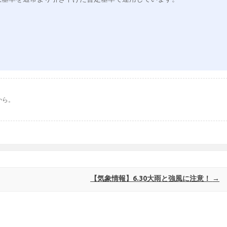
から。
【気象情報】6.30大雨と強風に注意！
→