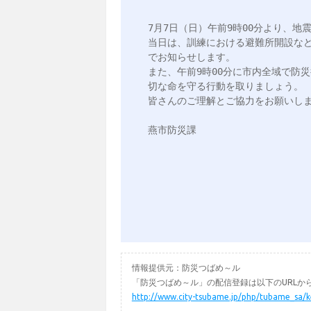
7月7日（日）午前9時00分より、地
当日は、訓練における避難所開設な
でお知らせします。

また、午前9時00分に市内全域で防
切な命を守る行動を取りましょう。

皆さんのご理解とご協力をお願いしま
燕市防災課

情報提供元：防災つばめ～ル
「防災つばめ～ル」の配信登録は以下のURLか
http://www.city-tsubame.jp/php/tubame_sa/