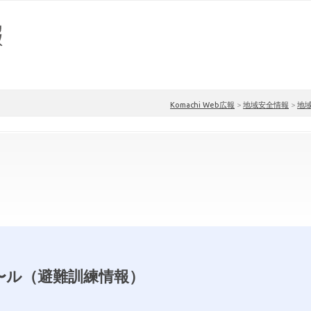
Komachi Web広報
>
地域安全情報
>
地
〜ル（避難訓練情報）