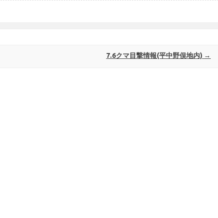
7.6クマ目撃情報(平中野俣地内)
→