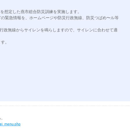
震を想定した燕市総合防災訓練を実施します。

どの緊急情報を、ホームページや防災行政無線、防災つばめ〜ル等
災行政無線からサイレンを鳴らしますので、サイレンに合わせて適
す。

ら。
kei_menu.php