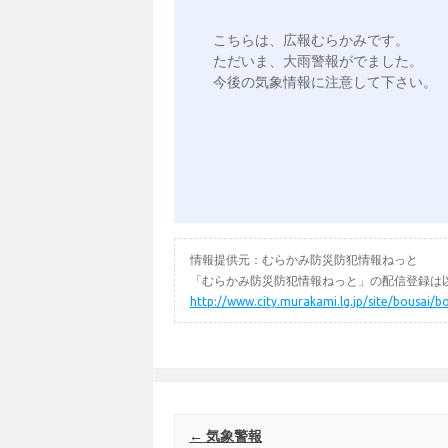
こちらは、広報むらかみです。

ただいま、大雨警報がでました。

今後の気象情報に注意して下さい。

情報提供元：むらかみ防災防犯情報ねっと
「むらかみ防災防犯情報ねっと」の配信登録は以
http://www.city.murakami.lg.jp/site/bousai/b
Post navigation
←
気象警報