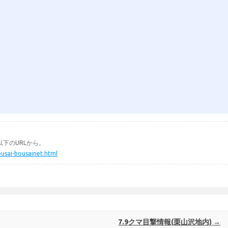
下のURLから。
ousai-bousainet.html
7.9クマ目撃情報(栗山沢地内)
→