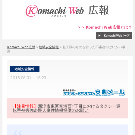
＞＞ Komachi Web広報とは？
Komachi Web広報
>
地域安全情報
>
包丁様のものを持った不審者のはいかい事
案
2015.06.01 18:23
【注目情報】
新潟市東区空港西1丁目におけるタクシー運
転手被害強盗殺人事件情報提供のお願い