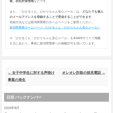
報、防犯対策情報
などです。
また、「ひかるくん、ひかりちゃん安心メール」は、
どなたでも個人
のメールアドレスを登録することで受信することができます
。
登録方法などは新潟県警察のホームページをご参照ください。
新潟県警察ホームページ（ひかるくん・ひかりちゃん安心メール）
※「ひかるくん・ひかりちゃん安心メール」を本Webサイトで掲載
するにあたり、事前に新潟県警察への掲載許可を頂いています。
Post navigation
←
女子中学生に対する声掛け
オレオレ詐欺の前兆電話
→
事案の発生
日別 バックナンバー
2026年8月