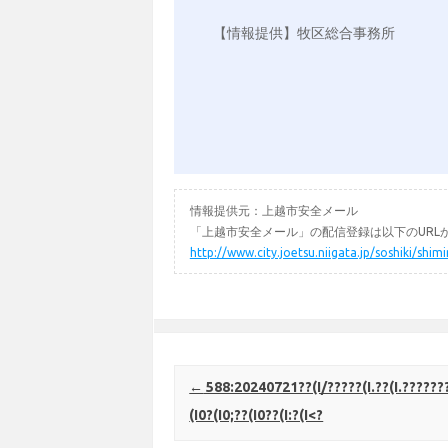
【情報提供】牧区総合事務所

情報提供元：上越市安全メール
「上越市安全メール」の配信登録は以下のURL
http://www.city.joetsu.niigata.jp/soshiki/shi
Post navigation
←
588:20240721??(I/?????(I.??(I.???????
(I0?(I0;??(I0??(I:?(I<?