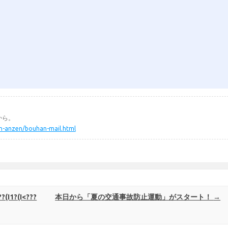
から。
min-anzen/bouhan-mail.html
?(I1?(I<???
本日から「夏の交通事故防止運動」がスタート！
→