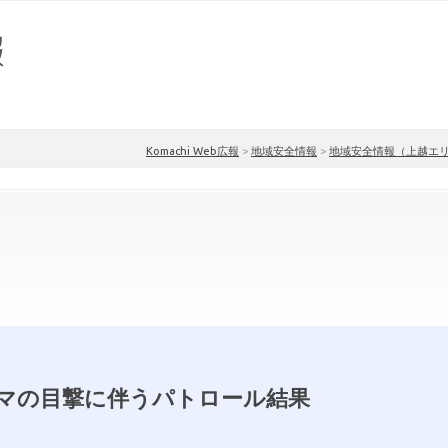
Komachi Web広報
>
地域安全情報
>
地域安全情報（上越エ
マの目撃に伴うパトロール結果