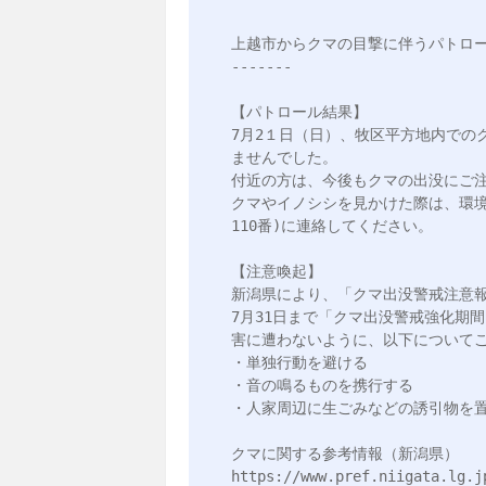
上越市からクマの目撃に伴うパトロー
-------

【パトロール結果】

7月2１日（日）、牧区平方地内での
ませんでした。

付近の方は、今後もクマの出没にご注
クマやイノシシを見かけた際は、環境政策
110番)に連絡してください。

【注意喚起】

新潟県により、「クマ出没警戒注意報
7月31日まで「クマ出没警戒強化期
害に遭わないように、以下についてご
・単独行動を避ける

・音の鳴るものを携行する

・人家周辺に生ごみなどの誘引物を置
クマに関する参考情報（新潟県）
https://www.pref.niigata.lg.j