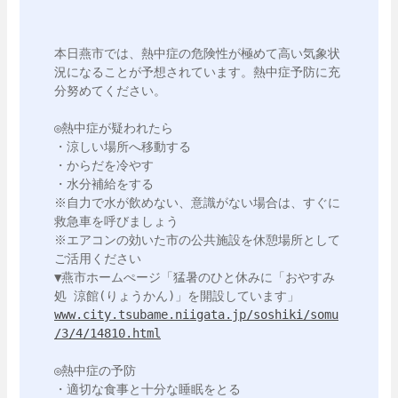
本日燕市では、熱中症の危険性が極めて高い気象状
況になることが予想されています。熱中症予防に充
分努めてください。

◎熱中症が疑われたら

・涼しい場所へ移動する

・からだを冷やす

・水分補給をする

※自力で水が飲めない、意識がない場合は、すぐに
救急車を呼びましょう

※エアコンの効いた市の公共施設を休憩場所として
ご活用ください

▼燕市ホームぺージ「猛暑のひと休みに「おやすみ
www.city.tsubame.niigata.jp/soshiki/somu
/3/4/14810.html
◎熱中症の予防

・適切な食事と十分な睡眠をとる
