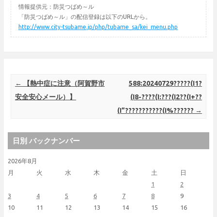
情報提供元：防災つばめ～ル
「防災つばめ～ル」の配信登録は以下のURLから。
http://www.city-tsubame.jp/php/tubame_sa/kei_menu.php
Post navigation
←
【熱中症に注意（阿賀野市
588:20240729?????(I1?
安全安心メール）】
(I8-????(I:???(I2??(I+??
(I”???????????(I%??????
→
日別 バックナンバー
2026年8月
月
火
水
木
金
土
日
1
2
3
4
5
6
7
8
9
10
11
12
13
14
15
16