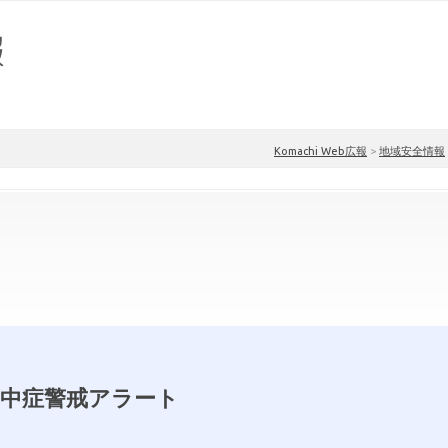
Komachi Web広報
>
地域安全情報
1熱中症警戒アラート