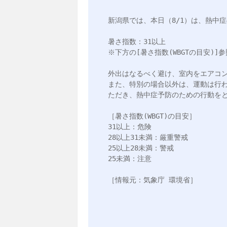
新潟県では、本日（8/1）は、熱中
暑さ指数：31以上

※下方の[暑さ指数(WBGTの目安)]参照
外出はなるべく避け、室内をエアコン
また、特別の場合以外は、運動は行
ただき、熱中症予防のための行動をと
［暑さ指数(WBGT)の目安］

31以上：危険

28以上31未満：厳重警戒

25以上28未満：警戒

25未満：注意

［情報元：気象庁 環境省］
