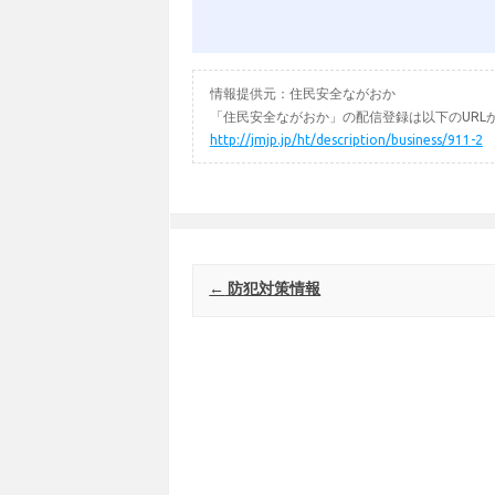
情報提供元：住民安全ながおか
「住民安全ながおか」の配信登録は以下のURL
http://jmjp.jp/ht/description/business/911-2
Post navigation
←
防犯対策情報