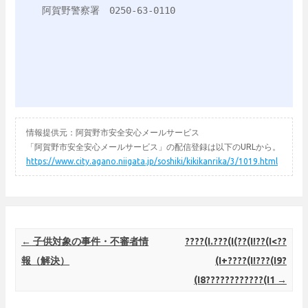
阿賀野警察署　0250-63-0110

情報提供元：阿賀野市安全安心メールサービス
「阿賀野市安全安心メールサービス」の配信登録は以下のURLから。
https://www.city.agano.niigata.jp/soshiki/kikikanrika/3/1019.html
Post navigation
←
子供対象の事件・不審者情
????(I.???(I(??(I!??(I<??
報（解決）
(I+????(I!???(I9?
(I8????????????(I1
→