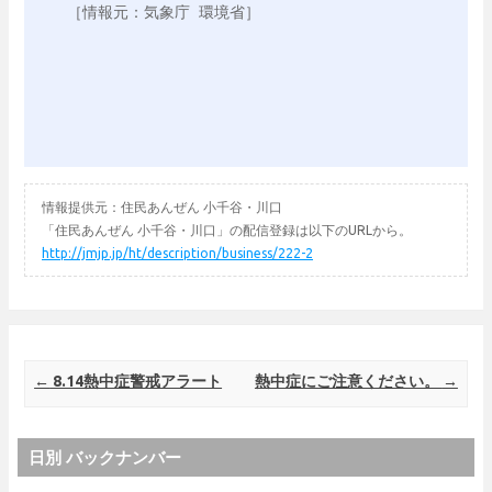
［情報元：気象庁 環境省］

情報提供元：住民あんぜん 小千谷・川口
「住民あんぜん 小千谷・川口」の配信登録は以下のURLから。
http://jmjp.jp/ht/description/business/222-2
Post navigation
←
8.14熱中症警戒アラート
熱中症にご注意ください。
→
日別 バックナンバー