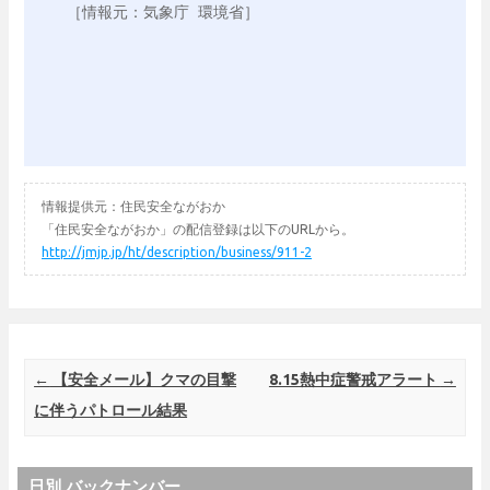
［情報元：気象庁 環境省］

情報提供元：住民安全ながおか
「住民安全ながおか」の配信登録は以下のURLから。
http://jmjp.jp/ht/description/business/911-2
Post navigation
←
【安全メール】クマの目撃
8.15熱中症警戒アラート
→
に伴うパトロール結果
日別 バックナンバー