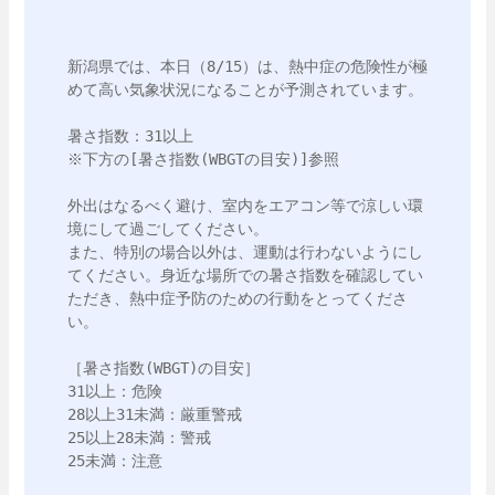
新潟県では、本日（8/15）は、熱中症の危険性が極
めて高い気象状況になることが予測されています。

暑さ指数：31以上

※下方の[暑さ指数(WBGTの目安)]参照

外出はなるべく避け、室内をエアコン等で涼しい環
境にして過ごしてください。

また、特別の場合以外は、運動は行わないようにし
てください。身近な場所での暑さ指数を確認してい
ただき、熱中症予防のための行動をとってくださ
い。

［暑さ指数(WBGT)の目安］

31以上：危険

28以上31未満：厳重警戒

25以上28未満：警戒

25未満：注意
