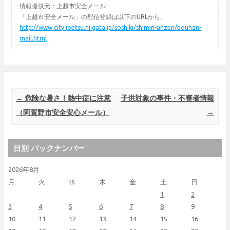
情報提供元：上越市安全メール
「上越市安全メール」の配信登録は以下のURLから。
http://www.city.joetsu.niigata.jp/soshiki/shimin-anzen/bouhan-
mail.html
Post navigation
←
危険な暑さ！熱中症に注意
子供対象の事件・不審者情報
（阿賀野市安全安心メール）
→
日別 バックナンバー
2026年8月
月
火
水
木
金
土
日
1
2
3
4
5
6
7
8
9
10
11
12
13
14
15
16