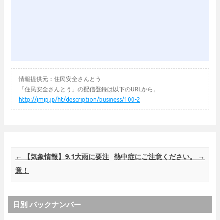
情報提供元：住民安全さんとう
「住民安全さんとう」の配信登録は以下のURLから。
http://jmjp.jp/ht/description/business/100-2
Post navigation
←
【気象情報】9.1大雨に要注
熱中症にご注意ください。
→
意！
日別 バックナンバー