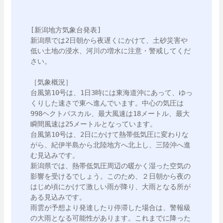
[新潟地方気象台発表]

新潟県では2日朝から夜遅くにかけて、土砂災害や
低い土地の浸水、河川の増水に注意・警戒してくだ
さい。

［気象概況］

台風第10号は、1日3時には東海道沖にあって、ゆっ
くりした速さで東へ進んでいます。中心の気圧は
998ヘクトパスカル、最大風速は18メートル、最大
瞬間風速は25メートルとなっています。

台風第10号は、2日にかけて熱帯低気圧に変わりな
がら、紀伊半島から北陸地方へ北上し、三陸沖へ進
む見込みです。

新潟県では、熱帯低気圧周辺の暖かく湿った空気の
影響を受けるでしょう。このため、２日朝から夜の
はじめ頃にかけて激しい雨が降り、大雨となる所が
ある見込みです。

雨雲が予想より発達したり停滞した場合は、警報級
の大雨となる可能性があります。これまでに降った