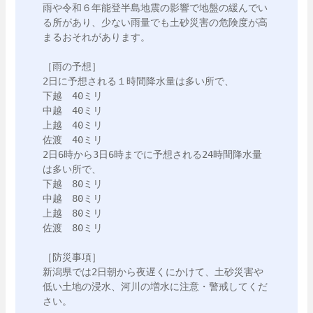
雨や令和６年能登半島地震の影響で地盤の緩んでい
る所があり、少ない雨量でも土砂災害の危険度が高
まるおそれがあります。

［雨の予想］

2日に予想される１時間降水量は多い所で、

下越　40ミリ

中越　40ミリ

上越　40ミリ

佐渡　40ミリ

2日6時から3日6時までに予想される24時間降水量
は多い所で、

下越　80ミリ

中越　80ミリ

上越　80ミリ

佐渡　80ミリ

［防災事項］

新潟県では2日朝から夜遅くにかけて、土砂災害や
低い土地の浸水、河川の増水に注意・警戒してくだ
さい。
