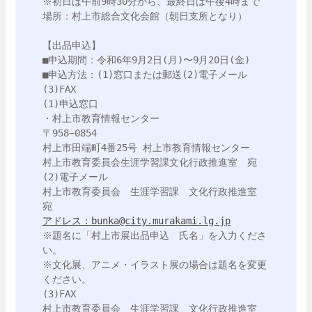
※初日は午前9時30分から、最終日は午後4時まで

場所：村上市総合文化会館（朝日支所となり）

【出品申込】

■申込期間：令和6年9月2日(月)〜9月20日(金)

■申込方法：(1)窓口または郵送(2)電子メール
(3)FAX

(1)申込窓口

・村上市教育情報センター

〒958−0854

村上市田端町4番25号 村上市教育情報センター

村上市教育委員会生涯学習課文化行政推進室　宛

(2)電子メール

村上市教育委員会　生涯学習課　文化行政推進室　
アドレス：bunka@city.murakami.lg.jp
※題名に「村上市展出品申込　氏名」を入力くださ
い。

※文化展、アニメ・イラスト展の場合は題名を変更
ください。

(3)FAX

村上市教育委員会　生涯学習課　文化行政推進室　