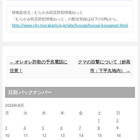
情報提供元：むらかみ防災防犯情報ねっと
「むらかみ防災防犯情報ねっと」の配信登録は以下のURLから。
http://www.city.murakami.lg.jp/site/bousai/bousai-bousainet.html
Post navigation
←
オレオレ詐欺の予兆電話に
クマの目撃について（妙高
注意！
市：下平丸地内）
→
日別 バックナンバー
2026年8月
月
火
水
木
金
土
日
1
2
3
4
5
6
7
8
9
10
11
12
13
14
15
16