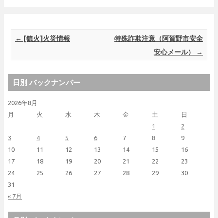
Post navigation
←
[鎮火]火災情報
特殊詐欺注意（阿賀野市安全
安心メール）
→
日別 バックナンバー
2026年8月
月
火
水
木
金
土
日
1
2
3
4
5
6
7
8
9
10
11
12
13
14
15
16
17
18
19
20
21
22
23
24
25
26
27
28
29
30
31
« 7月