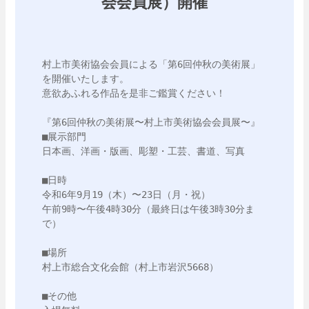
会会員展）開催
村上市美術協会会員による「第6回仲秋の美術展」
を開催いたします。

意欲あふれる作品を是非ご鑑賞ください！

『第6回仲秋の美術展〜村上市美術協会会員展〜』

■展示部門

日本画、洋画・版画、彫塑・工芸、書道、写真

■日時

令和6年9月19（木）〜23日（月・祝）

午前9時〜午後4時30分（最終日は午後3時30分ま
で）

■場所

村上市総合文化会館（村上市岩沢5668）

■その他
