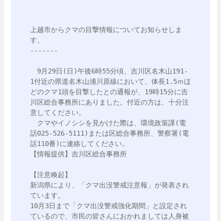
上越市からクマの目撃情報についてお知らせしま
す。

-------

　9月29日(日)午後6時55分頃、吉川区名木山191‐
1付近の県道名木山浦川原線において、体長1.5ｍほ
どのクマ1頭を目撃したとの通報が、19時15分に吉
川区総合事務所にありました。付近の方は、十分注
意してください。

　クマやイノシシを見かけた際は、環境政策課(電
話025-526-5111)または区総合事務所、警察署(電
話110番)に連絡してください。

【情報提供】吉川区総合事務所

【注意喚起】

新潟県により、「クマ出没警戒注意報」が発表され
ています。

10月3日まで「クマ出没警戒強化期間」と設定され
ているので、市民の皆さんにおかれましては人身被