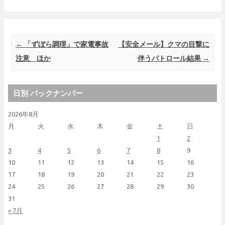
Post navigation
←
「ずぼら調理」で家電事故
【安全メール】クマの目撃に
注意 ほか
伴うパトロール結果
→
日別 バックナンバー
2026年8月
月
火
水
木
金
土
日
1
2
3
4
5
6
7
8
9
10
11
12
13
14
15
16
17
18
19
20
21
22
23
24
25
26
27
28
29
30
31
« 7月