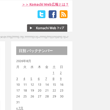
＞＞ Komachi Web広報とは？
1017??(I/?????(I.??(I.????????(I1?(I<?????(I/???(I3??(I0??(I:?(I<?
日別 バックナンバー
2026年8月
月
火
水
木
金
土
日
1
2
3
4
5
6
7
8
9
10
11
12
13
14
15
16
17
18
19
20
21
22
23
24
25
26
27
28
29
30
31
« 7月