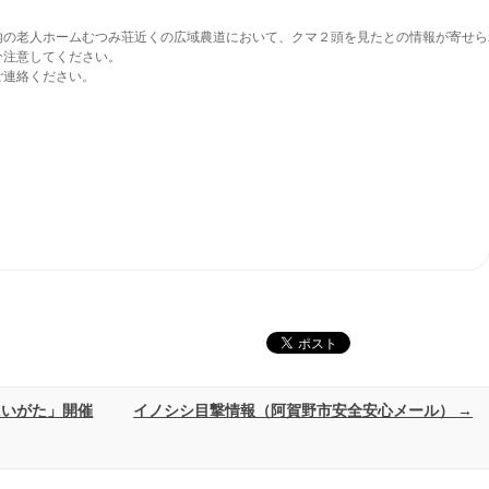
の老人ホームむつみ荘近くの広域農道において、クマ２頭を見たとの情報が寄せられ
注意してください。

連絡ください。

にいがた」開催
イノシシ目撃情報（阿賀野市安全安心メール）
→