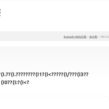
Komachi Web広報
>
未分類
>
588:2024
.??(I.????????(I1?(I<?????(I/???(I3??
(I0??(I:?(I<?