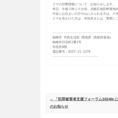
クマの目撃情報について、お知らせします。

本日、午後２時２０分頃、北鯖石地区畔屋地内
付近にお住まいの方や山に入られる方は、十分
クマを見かけた方は、市役所または、警察にご
--------------------------------

柏崎市 市民生活部 環境課（鳥獣対策係）

柏崎市日石町2番1号

市役所4階

電話番号：0257-21-2279

-------------------------
Post navigation
←
「犯罪被害者支援フォーラム2024in 
のお知らせ