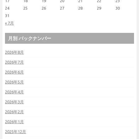
17
18
19
20
21
22
23
24
25
26
27
28
29
30
31
« 7月
月別 バックナンバー
2026年8月
2026年7月
2026年6月
2026年5月
2026年4月
2026年3月
2026年2月
2026年1月
2025年12月